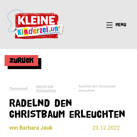
Menü
Zurück
Advent und
Radelnd den Christbaum
Themenwelt
►
►
Weihnachten
erleuchten
Radelnd den
Christbaum erleuchten
von Barbara Jauk
23.12.2022