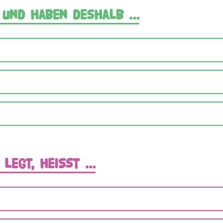
n und haben deshalb …
r legt, heißt …