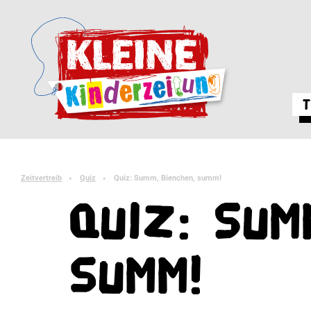
T
Zeitvertreib
Quiz
Quiz: Summ, Bienchen, summ!
►
►
Quiz: Sum
summ!