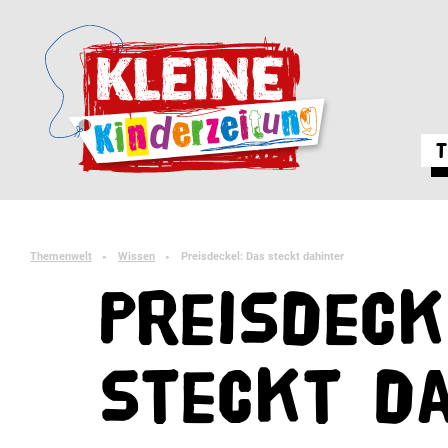
T
Themenwelt
Wissen
Preisdeckel: Das steckt dahinter
►
►
Preisdeck
steckt d