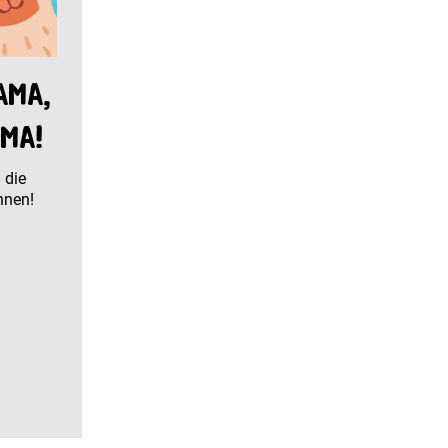
ama,
ma!
 die
nnen!