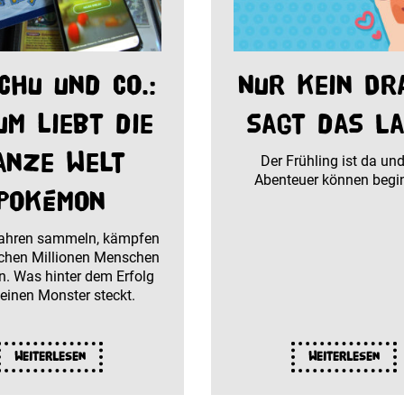
chu und Co.:
Nur kein Dr
um liebt die
sagt das La
anze Welt
Der Frühling ist da und
Abenteuer können begi
Pokémon
Jahren sammeln, kämpfen
chen Millionen Menschen
. Was hinter dem Erfolg
leinen Monster steckt.
Weiterlesen
Weiterlesen