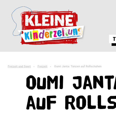
T
Freizeit und Sport
Freizeit
Oumi Janta: Tanzen auf Rollschuhen
►
►
Oumi Jant
auf Roll