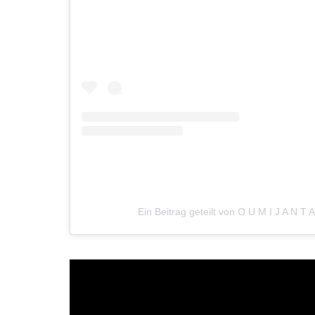
Ein Beitrag geteilt von O U M I J A N T