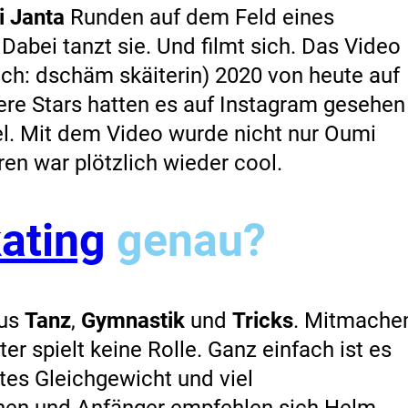
 Janta
Runden auf dem Feld eines
Dabei tanzt sie. Und filmt sich. Das Video
ich: dschäm skäiterin) 2020 von heute auf
e Stars hatten es auf Instagram gesehen
l. Mit dem Video wurde nicht nur Oumi
en war plötzlich wieder cool.
ating
genau?
aus
Tanz
,
Gymnastik
und
Tricks
. Mitmache
er spielt keine Rolle. Ganz einfach ist es
tes Gleichgewicht und viel
nen und Anfänger empfehlen sich Helm