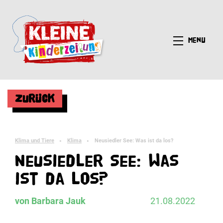
Menü
Zurück
Klima und Tiere
Klima
Neusiedler See: Was ist da los?
►
►
Neusiedler See: Was
ist da los?
von Barbara Jauk
21.08.2022