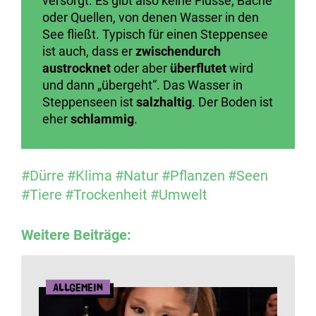
versorgt. Es gibt also keine Flüsse, Bäche
oder Quellen, von denen Wasser in den
See fließt. Typisch für einen Steppensee
ist auch, dass er
zwischendurch
austrocknet
oder aber
überflutet
wird
und dann „übergeht“. Das Wasser in
Steppenseen ist
salzhaltig
. Der Boden ist
eher
schlammig
.
#Dürre
#Klima
#Natur
#Pflanzen
#Seen
#Tiere
#Trockenheit
#Umwelt
Weitere Beiträge:
Allgemein