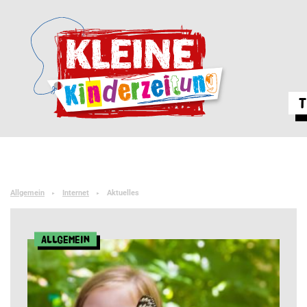
T
Allgemein
Internet
Aktuelles
►
►
Allgemein