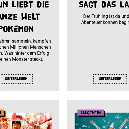
um liebt die
sagt das La
anze Welt
Der Frühling ist da und
Abenteuer können begi
Pokémon
Jahren sammeln, kämpfen
chen Millionen Menschen
. Was hinter dem Erfolg
leinen Monster steckt.
Weiterlesen
Weiterlesen
n
Allgemein