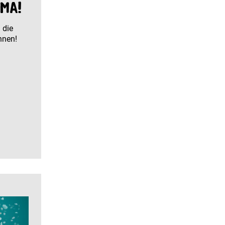
ma!
 die
nnen!