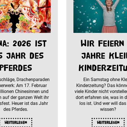
na: 2026 ist
Wir feiern
s Jahr des
Jahre Klei
Pferdes
Kinderzeit
schläge, Drachenparaden
Ein Samstag ohne Kle
erwerk: Am 17. Februar
Kinderzeitung? Das könn
illionen Chinesinnen und
viele Kinder nicht vorstell
 auf der ganzen Welt ihr
dort erfahren sie, was in 
fest. Heuer ist das Jahr
los ist. Und wer will das
des Pferdes.
wissen?
Weiterlesen
Weiterlesen