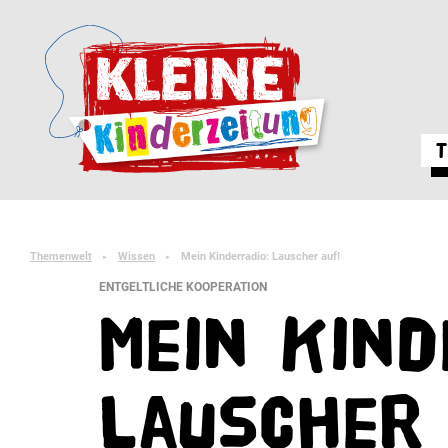
T
Themenwelt
Wissen
Mein Kinderradio: Lauscher auf!
►
►
ENTGELTLICHE KOOPERATION
Mein Kind
Lauscher 