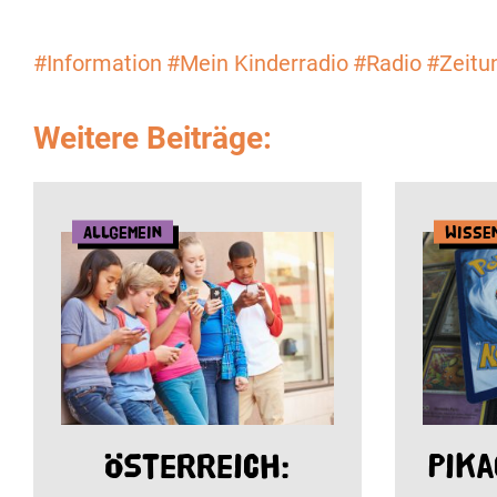
#Information
#Mein Kinderradio
#Radio
#Zeitu
Weitere Beiträge:
Allgemein
Wisse
Österreich:
Pika