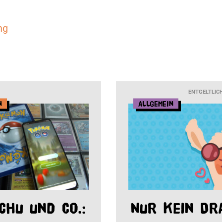
ng
ENTGELTLIC
n
Allgemein
chu und Co.:
Nur kein Dr