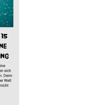
 15
ne
ung
ine
en sich
en. Denn
der Welt
 nicht