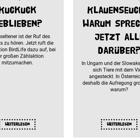
Kuckuck
Klauenseuc
eblieben?
Warum spre
jetzt all
seltener ist der Ruf des
 zu hören. Jetzt ruft die
darüber
ion BirdLife dazu auf, bei
er großen Zählaktion
mitzumachen.
In Ungarn und der Slowak
sich Tiere mit dem Vi
angesteckt. In Österreic
deshalb die Aufregung gr
warum?
Weiterlesen
Weiterlesen