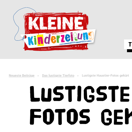
T
Neueste Beiträge
Das lustigste Tierfoto
Lustigste Haustier-Fotos gekürt
►
►
Lustigste
Fotos ge