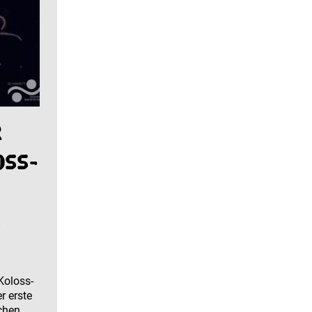
r
oss-
s
Koloss-
r erste
ichen