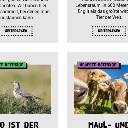
Lebensraum, in 600 Meter
bachten. Wir haben hier
Er gilt als das größte wir
esammelt, bei denen man
Tier der Welt.
ur staunen kann.
Weiterlesen
Weiterlesen
te Beiträge
Neueste Beiträge
o ist der
Maul- un