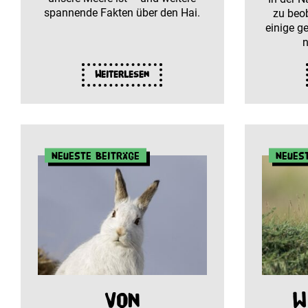
spannende Fakten über den Hai.
zu beo
einige g
n
Weiterlesen
Neueste Beiträge
Neues
Von
W