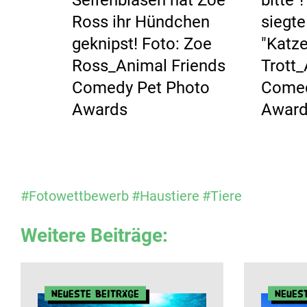
Ross ihr Hündchen
siegte
geknipst! Foto: Zoe
"Katze
Ross_Animal Friends
Trott_
Comedy Pet Photo
Comed
Awards
Awar
#Fotowettbewerb
#Haustiere
#Tiere
Weitere Beiträge:
Neueste Beiträge
Neues