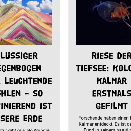
lüssiger
Riese de
egenbogen
Tiefsee: Kol
 leuchtende
Kalmar
hlen – so
erstmal
inierend ist
gefilmt
sere Erde
Forschende haben einen 
Kalmar entdeckt. Es ist de
Fund in seinem natürl
atur gibt es viele Wunder