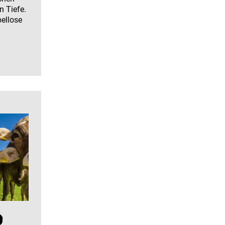
n Tiefe.
bellose
d