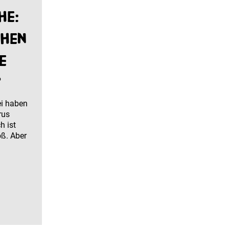
he:
chen
e
?
ei haben
rus
h ist
oß. Aber