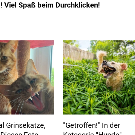
t!
Viel Spaß beim Durchklicken!
l Grinsekatze,
"Getroffen!" In der
! Dieses Foto
Kategorie "Hunde"