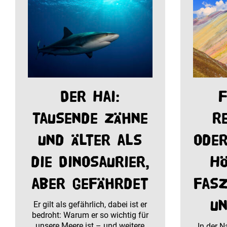
Der Hai:
F
Tausende Zähne
R
und älter als
oder
die Dinosaurier,
Hö
aber gefährdet
fasz
un
Er gilt als gefährlich, dabei ist er
bedroht: Warum er so wichtig für
unsere Meere ist – und weitere
In der N