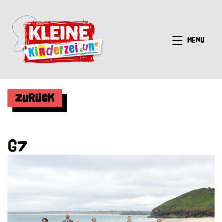
Menü
Zurück
G7