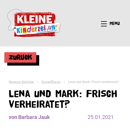
Menü
Zurück
Neueste Beiträge
Stargeflüster
Lena und Mark: Frisch verheiratet?
►
►
Lena und Mark: Frisch
verheiratet?
von Barbara Jauk
25.01.2021