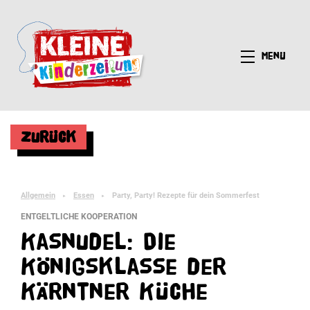
Menü
Zurück
Allgemein
Essen
Party, Party! Rezepte für dein Sommerfest
►
►
ENTGELTLICHE KOOPERATION
Kasnudel: Die
Königsklasse der
Kärntner Küche