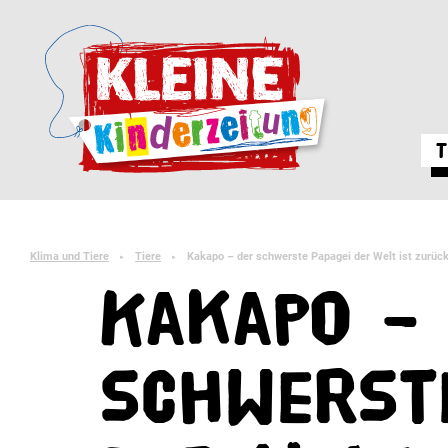
T
Klima und Tiere
Tiere
Kakapo – der schwerste Papagei der Welt ist zurüc
►
►
Kakapo –
schwerste