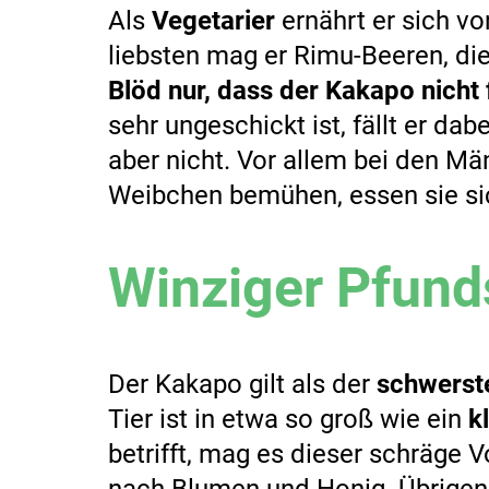
Als
Vegetarier
ernährt er sich v
liebsten mag er Rimu-Beeren, d
Blöd nur, dass der Kakapo nicht 
sehr ungeschickt ist, fällt er dab
aber nicht. Vor allem bei den Mä
Weibchen bemühen, essen sie si
Winziger Pfund
Der Kakapo gilt als der
schwerst
Tier ist in etwa so groß wie ein
k
betrifft, mag es dieser schräge V
nach Blumen und Honig. Übrigens