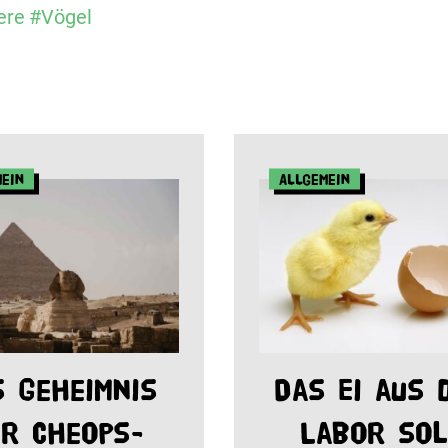
ere
#Vögel
mein
Allgemein
s Geheimnis
Das Ei aus 
r Cheops-
Labor sol