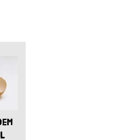
dem
l