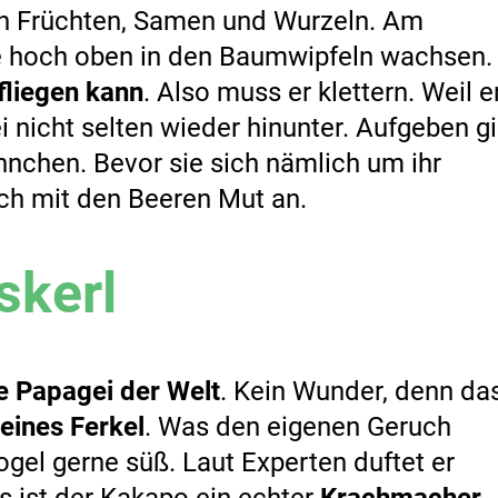
on Früchten, Samen und Wurzeln. Am
ie hoch oben in den Baumwipfeln wachsen.
fliegen kann
. Also muss er klettern. Weil e
ei nicht selten wieder hinunter. Aufgeben gi
nnchen. Bevor sie sich nämlich um ihr
ch mit den Beeren Mut an.
skerl
e Papagei der Welt
. Kein Wunder, denn da
leines Ferkel
. Was den eigenen Geruch
ogel gerne süß. Laut Experten duftet er
 ist der Kakapo ein echter
Krachmacher
.