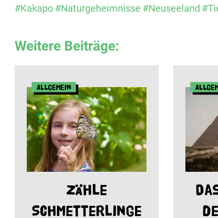
#Kakapo
#Naturgeheimnisse
#Neuseeland
#Ti
Weitere Beiträge:
Allgemein
Allge
Zähle
Da
Schmetterlinge
de