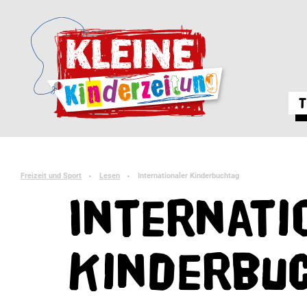
T
Freizeit und Sport
Lesen
Internationaler Kinderbuchtag
►
►
Internati
Kinderbu