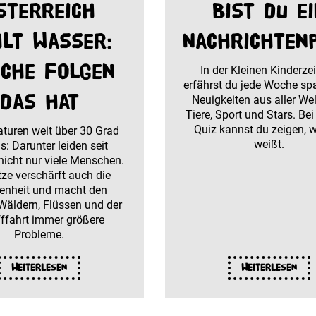
sterreich
Bist du e
hlt Wasser:
Nachrichten
che Folgen
In der Kleinen Kinderze
erfährst du jede Woche s
das hat
Neuigkeiten aus aller Wel
Tiere, Sport und Stars. Be
Quiz kannst du zeigen, 
turen weit über 30 Grad
weißt.
s: Darunter leiden seit
icht nur viele Menschen.
tze verschärft auch die
enheit und macht den
Wäldern, Flüssen und der
fffahrt immer größere
Probleme.
Weiterlesen
Weiterlesen