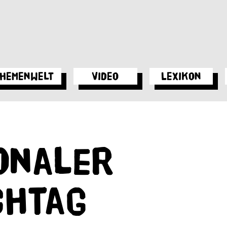
hemenwelt
Video
Lexikon
onaler
chtag