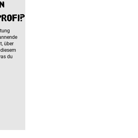
in
profi?
itung
pannende
t, über
i diesem
was du