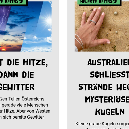
te Beiträge
Neueste Beiträge
t die Hitze,
Australie
dann die
schließ
Gewitter
Strände we
mysteriös
ßen Teilen Österreichs
 gerade viele Menschen
Kugeln
r Hitze. Aber von Westen
 sich bereits Gewitter.
Kleine graue Kugeln sorge