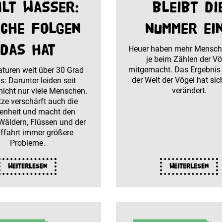
hlt Wasser:
bleibt di
che Folgen
Nummer ei
das hat
Heuer haben mehr Mensch
je beim Zählen der Vö
mitgemacht. Das Ergebnis z
turen weit über 30 Grad
der Welt der Vögel hat sic
s: Darunter leiden seit
verändert.
icht nur viele Menschen.
tze verschärft auch die
enheit und macht den
Wäldern, Flüssen und der
fffahrt immer größere
Probleme.
Weiterlesen
Weiterlesen