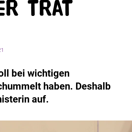
er trat
21
ll bei wichtigen
chummelt haben. Deshalb
isterin auf.