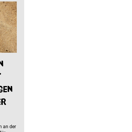
n
t
gen
er
n an der