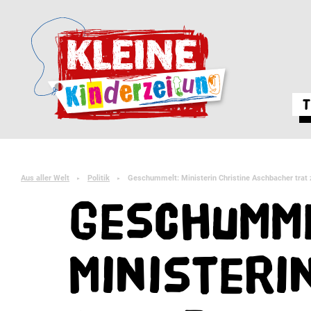
T
Aus aller Welt
Politik
Geschummelt: Ministerin Christine Aschbacher trat
►
►
Geschumme
Ministeri