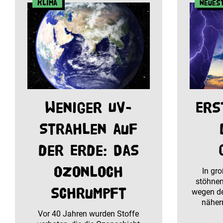
Klima
Neues
Weniger UV-
Ers
Strahlen auf
der Erde: Das
Ozonloch
In gro
stöhnen
schrumpft
wegen de
nähern
Vor 40 Jahren wurden Stoffe