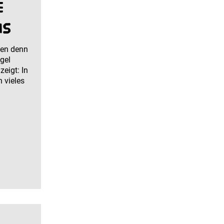
e
ns
en denn
gel
eigt: In
h vieles