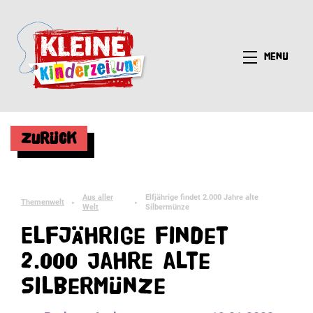
Menü
Zurück
Aus aller
Elfjährige findet 2.000 Jahre alte
Themenwelt
►
►
Welt
Silbermünze
Elfjährige findet
2.000 Jahre alte
Silbermünze