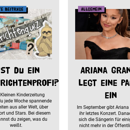
te Beiträge
Allgemein
ist du ein
Ariana Gra
richtenprofi?
legt eine P
ein
 Kleinen Kinderzeitung
 du jede Woche spannende
iten aus aller Welt, über
Im September gibt Ariana
port und Stars. Bei diesem
ihr letztes Konzert. Dana
annst du zeigen, was du
sich die Sängerin für eini
weißt.
nicht mehr in der Öffentl