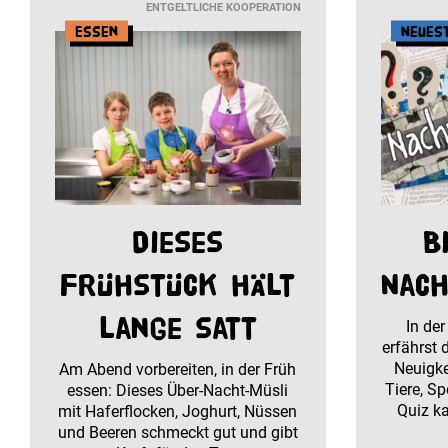
ENTGELTLICHE KOOPERATION
Essen
Neues
Dieses
B
Frühstück hält
Nach
lange satt
In der
erfährst
Neuigke
Am Abend vorbereiten, in der Früh
Tiere, S
essen: Dieses Über-Nacht-Müsli
Quiz k
mit Haferflocken, Joghurt, Nüssen
und Beeren schmeckt gut und gibt