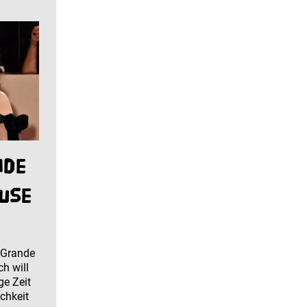
nde
ause
 Grande
ch will
ge Zeit
ichkeit