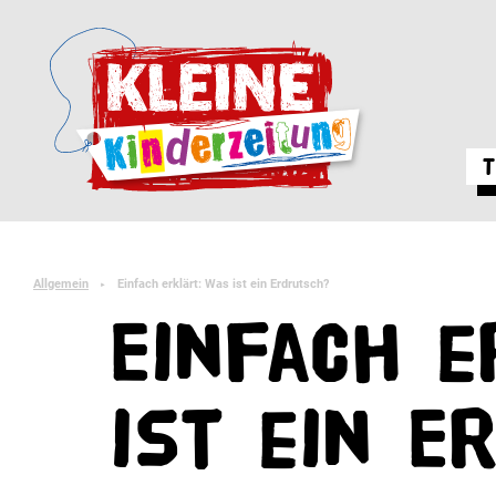
T
Allgemein
Einfach erklärt: Was ist ein Erdrutsch?
►
Einfach e
ist ein E