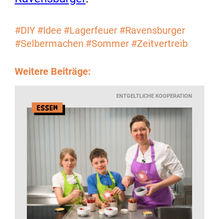
#DIY
#Idee
#Lagerfeuer
#Ravensburger
#Selbermachen
#Sommer
#Zeitvertreib
Weitere Beiträge:
ENTGELTLICHE KOOPERATION
Essen