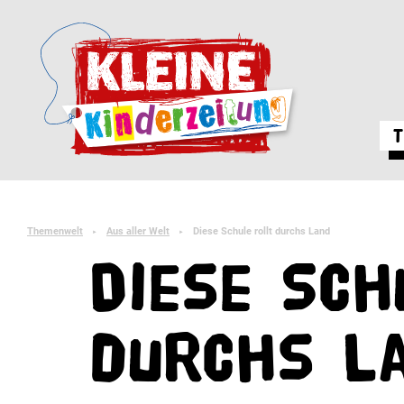
T
Themenwelt
Aus aller Welt
Diese Schule rollt durchs Land
►
►
Diese Sch
durchs L