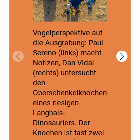
Vogelperspektive auf
Der Pa
die Ausgrabung: Paul
Vidal h
Sereno (links) macht
ersten
Notizen, Dan Vidal
Spinos
(rechts) untersucht
entdec
den
Stunde
Oberschenkelknochen
die Fun
eines riesigen
dokume
Langhals-
Paul S
Dinosauriers. Der
paulse
Knochen ist fast zwei
/ @pau