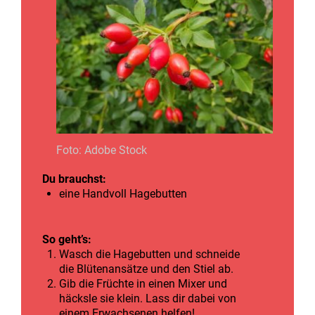
Foto: Adobe Stock
Du brauchst:
eine Handvoll Hagebutten
So geht’s:
Wasch die Hagebutten und schneide
die Blütenansätze und den Stiel ab.
Gib die Früchte in einen Mixer und
häcksle sie klein. Lass dir dabei von
einem Erwachsenen helfen!