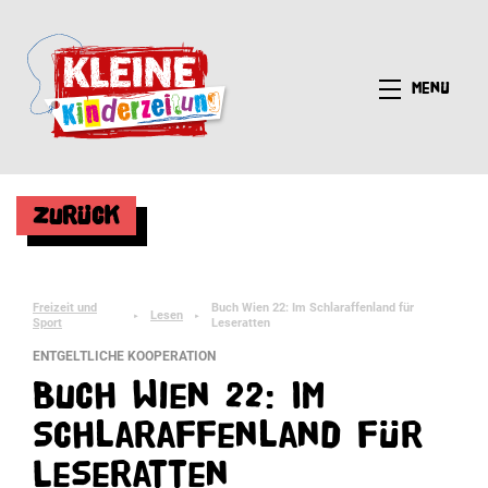
Menü
Zurück
Freizeit und
Buch Wien 22: Im Schlaraffenland für
Lesen
►
►
Sport
Leseratten
ENTGELTLICHE KOOPERATION
Buch Wien 22: Im
Schlaraffenland für
Leseratten