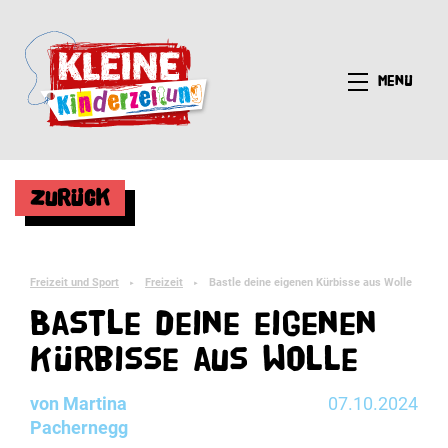
Menü
Zurück
Freizeit und Sport
Freizeit
Bastle deine eigenen Kürbisse aus Wolle
►
►
Bastle deine eigenen
Kürbisse aus Wolle
von Martina
07.10.2024
Pachernegg