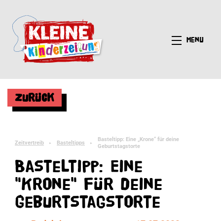
Menü
Zurück
Basteltipp: Eine „Krone“ für deine
Zeitvertreib
Basteltipps
►
►
Geburtstagstorte
Basteltipp: Eine
"Krone" für deine
Geburtstagstorte