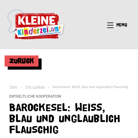
Menü
Zurück
Tiere
Tier-Lexikon
Barockesel: Weiß, blau und unglaublich flauschig
►
►
ENTGELTLICHE KOOPERATION
Barockesel: Weiß,
blau und unglaublich
flauschig