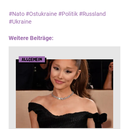
#Nato
#Ostukraine
#Politik
#Russland
#Ukraine
Weitere Beiträge:
Allgemein