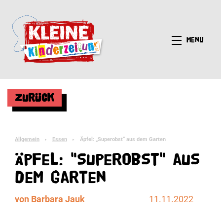
Menü
Zurück
Allgemein
Essen
Äpfel: „Superobst“ aus dem Garten
►
►
Äpfel: "Superobst" aus
dem Garten
von Barbara Jauk
11.11.2022