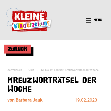
Menü
Zurück
Zeitvertreib
Quiz
13. bis 19. Februar: Kreuzworträtsel der Woche
►
►
Kreuzworträtsel der
Woche
von Barbara Jauk
19.02.2023